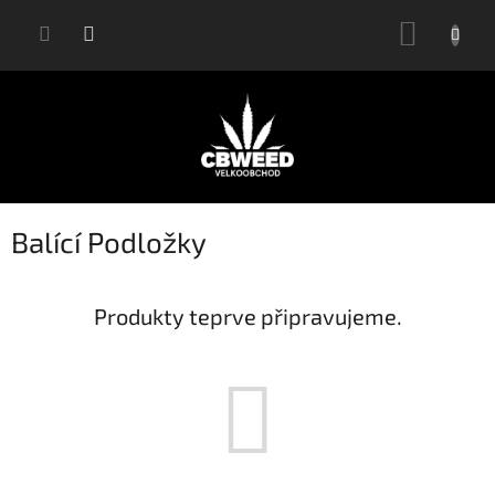
Přejít
NÁKUP
na
KOŠÍK
obsah
Balící Podložky
Produkty teprve připravujeme.