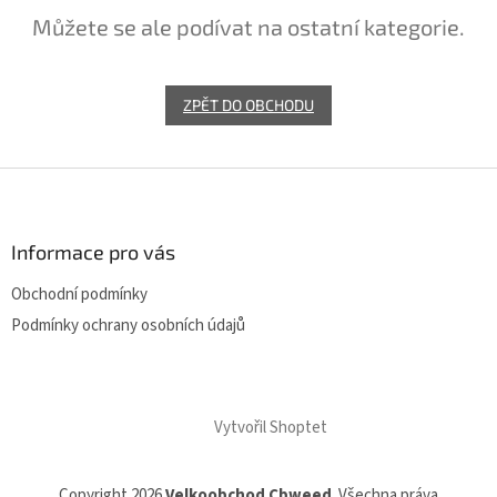
Můžete se ale podívat na ostatní kategorie.
ZPĚT DO OBCHODU
Z
á
p
a
Informace pro vás
t
Obchodní podmínky
í
Podmínky ochrany osobních údajů
Vytvořil Shoptet
Copyright 2026
Velkoobchod Cbweed
. Všechna práva