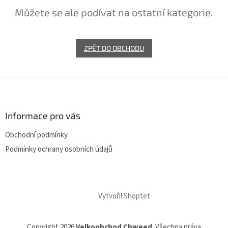
Můžete se ale podívat na ostatní kategorie.
ZPĚT DO OBCHODU
Z
á
p
a
Informace pro vás
t
Obchodní podmínky
í
Podmínky ochrany osobních údajů
Vytvořil Shoptet
Copyright 2026
Velkoobchod Cbweed
. Všechna práva