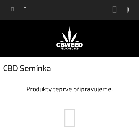
Přejít
NÁKUP
na
KOŠÍK
obsah
CBD Semínka
Produkty teprve připravujeme.