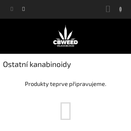
Přejít
NÁKUP
na
KOŠÍK
obsah
Ostatní kanabinoidy
Produkty teprve připravujeme.