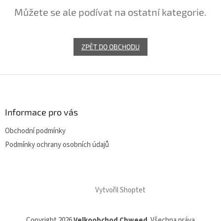
Můžete se ale podívat na ostatní kategorie.
ZPĚT DO OBCHODU
Z
á
p
a
Informace pro vás
t
Obchodní podmínky
í
Podmínky ochrany osobních údajů
Vytvořil Shoptet
Copyright 2026
Velkoobchod Cbweed
. Všechna práva