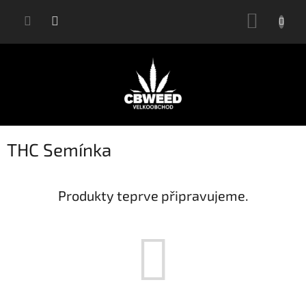
Přejít
NÁKUP
na
KOŠÍK
obsah
THC Semínka
Produkty teprve připravujeme.