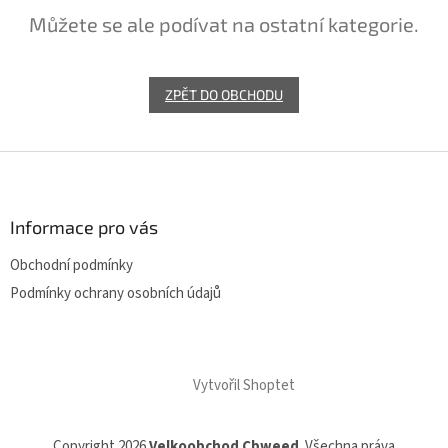
Můžete se ale podívat na ostatní kategorie.
ZPĚT DO OBCHODU
Z
á
p
a
Informace pro vás
t
Obchodní podmínky
í
Podmínky ochrany osobních údajů
Vytvořil Shoptet
Copyright 2026
Velkoobchod Cbweed
. Všechna práva