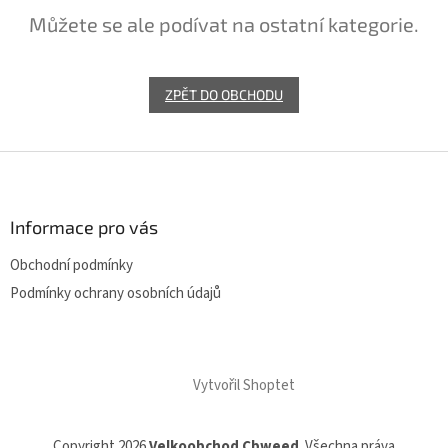
Můžete se ale podívat na ostatní kategorie.
ZPĚT DO OBCHODU
Z
á
p
a
Informace pro vás
t
Obchodní podmínky
í
Podmínky ochrany osobních údajů
Vytvořil Shoptet
Copyright 2026
Velkoobchod Cbweed
. Všechna práva