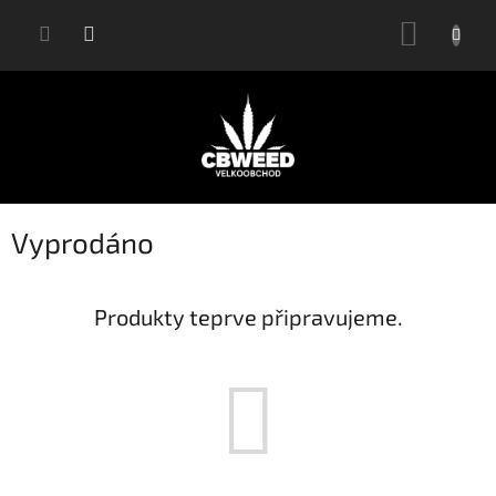
Přejít
NÁKUP
na
KOŠÍK
obsah
Vyprodáno
Produkty teprve připravujeme.