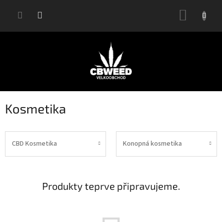
Přejít
NÁKUP
na
KOŠÍK
obsah
Kosmetika
CBD Kosmetika
Konopná kosmetika
Produkty teprve připravujeme.