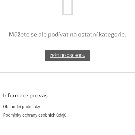
Můžete se ale podívat na ostatní kategorie.
ZPĚT DO OBCHODU
Z
á
p
a
Informace pro vás
t
Obchodní podmínky
í
Podmínky ochrany osobních údajů